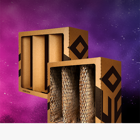
août 2024
Non classifié(e)
Connexion
Flux des publications
Flux des commentaires
Site de WordPress-FR